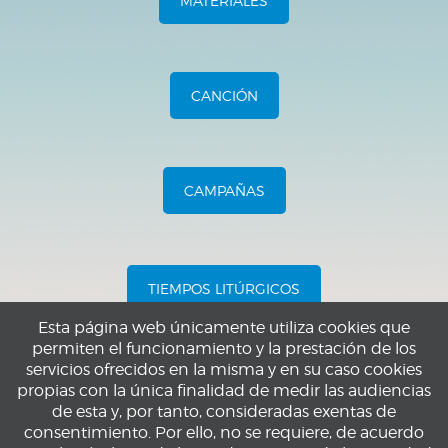
MATERIALES
CANCIÓN
CAMPAÑAS
TIEMPOS LITÚRGICOS
Esta página web únicamente utiliza cookies que
permiten el funcionamiento y la prestación de los
servicios ofrecidos en la misma y en su caso cookies
FIESTAS SALESIANAS
propias con la única finalidad de medir las audiencias
de esta y, por tanto, consideradas exentas de
consentimiento. Por ello, no se requiere, de acuerdo