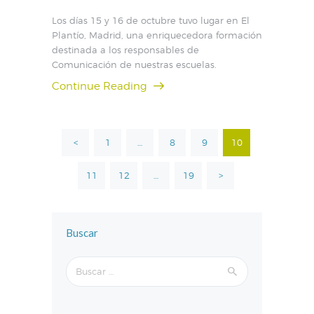
Los días 15 y 16 de octubre tuvo lugar en El
Plantío, Madrid, una enriquecedora formación
destinada a los responsables de
Comunicación de nuestras escuelas.
Continue Reading
Paginación
<
PAGE
1
…
PAGE
8
PAGE
9
PAGE
10
de
entradas
PAGE
11
PAGE
12
…
PAGE
19
>
Buscar
Buscar: