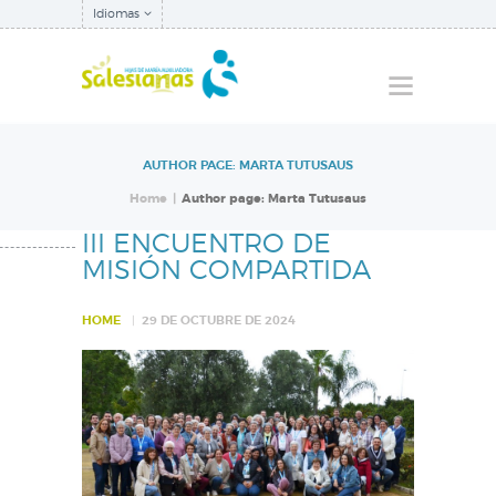
Idiomas
AUTHOR PAGE: MARTA TUTUSAUS
QUIÉNES SOMOS
Home
Author page: Marta Tutusaus
NUESTRA
III ENCUENTRO DE
INSPECTORÍA
MISIÓN COMPARTIDA
QUÉ HACEMOS
HOME
29 DE OCTUBRE DE 2024
NOTICIAS