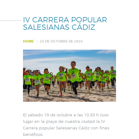
IV CARRERA POPULAR
SALESIANAS CÁDIZ
HOME
23 DE OCTUBRE DE 2024
El sábado 19 de octubre a las 10.30 h tuvo
lugar en la playa de nuestra ciudad la lV
Carrera popular Salesianas Cádiz con fines
benéficos.