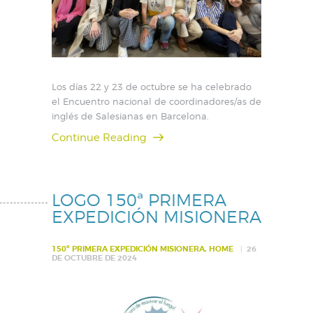
Los días 22 y 23 de octubre se ha celebrado
el Encuentro nacional de coordinadores/as de
inglés de Salesianas en Barcelona.
Continue Reading
LOGO 150ª PRIMERA
EXPEDICIÓN MISIONERA
150º PRIMERA EXPEDICIÓN MISIONERA
,
HOME
26
DE OCTUBRE DE 2024