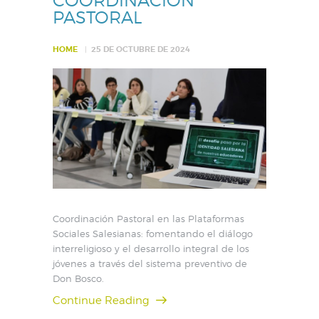
COORDINACIÓN
PASTORAL
HOME
25 DE OCTUBRE DE 2024
Coordinación Pastoral en las Plataformas
Sociales Salesianas: fomentando el diálogo
interreligioso y el desarrollo integral de los
jóvenes a través del sistema preventivo de
Don Bosco.
Continue Reading