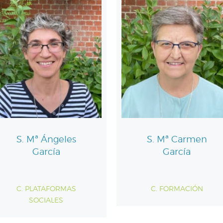
S. Mª Ángeles
S. Mª Carmen
García
García
C. PLATAFORMAS
C. FORMACIÓN
SOCIALES