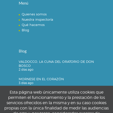
Menú
Quienes somos
Nuestra inspectoría
Qué hacemos
Blog
Blog
VALDOCCO, LA CUNA DEL ORATORIO DE DON
BOSCO
2 días ago
MORNESE EN EL CORAZÓN
3 días ago
Esta página web únicamente utiliza cookies que
permiten el funcionamiento y la prestación de los
servicios ofrecidos en la misma y en su caso cookies
Privacidad
propias con la única finalidad de medir las audiencias