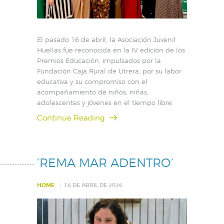
El pasado 16 de abril, la Asociación Juvenil
Huellas fue reconocida en la IV edición de los
Premios Educación, impulsados por la
Fundación Caja Rural de Utrera, por su labor
educativa y su compromiso con el
acompañamiento de niños, niñas,
adolescentes y jóvenes en el tiempo libre.
Continue Reading
‘REMA MAR ADENTRO’
HOME
16 DE ABRIL DE 2026