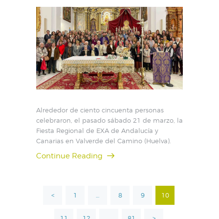
Alrededor de ciento cincuenta personas
celebraron, el pasado sábado 21 de marzo, la
Fiesta Regional de EXA de Andalucía y
Canarias en Valverde del Camino (Huelva).
Continue Reading
Paginación
<
PAGE
1
…
PAGE
8
PAGE
9
PAGE
10
de
PAGE
11
PAGE
12
…
PAGE
81
>