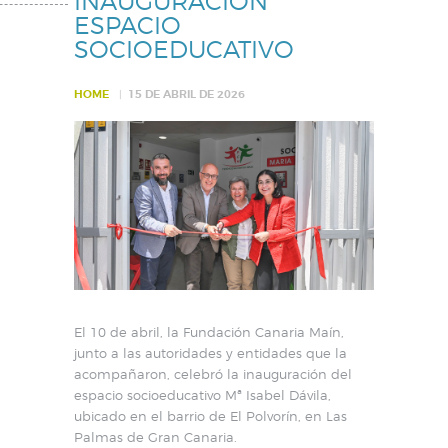
INAUGURACIÓN
ESPACIO
SOCIOEDUCATIVO
HOME
15 DE ABRIL DE 2026
El 10 de abril, la Fundación Canaria Maín,
junto a las autoridades y entidades que la
acompañaron, celebró la inauguración del
espacio socioeducativo Mª Isabel Dávila,
ubicado en el barrio de El Polvorín, en Las
Palmas de Gran Canaria.