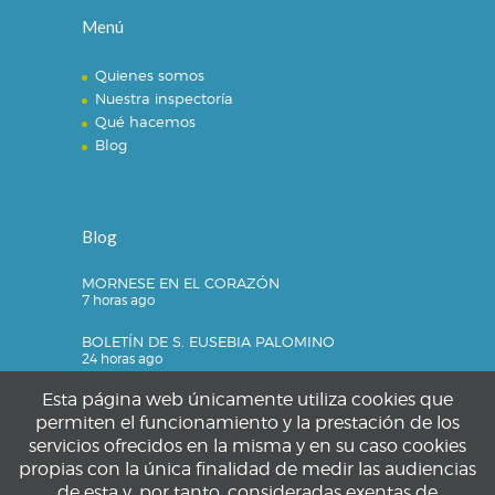
Menú
Quienes somos
Nuestra inspectoría
Qué hacemos
Blog
Blog
MORNESE EN EL CORAZÓN
7 horas ago
BOLETÍN DE S. EUSEBIA PALOMINO
24 horas ago
Esta página web únicamente utiliza cookies que
permiten el funcionamiento y la prestación de los
servicios ofrecidos en la misma y en su caso cookies
Privacidad
propias con la única finalidad de medir las audiencias
de esta y, por tanto, consideradas exentas de