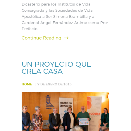
Dicasterio para los Institutos de Vida
Consagrada y las Sociedades de Vida
Apostólica a Sor Simona Brambilla y al
Cardenal Ángel Fernández Artime como Pro-
Prefecto.
Continue Reading
UN PROYECTO QUE
CREA CASA
HOME
7 DE ENERO DE 2025