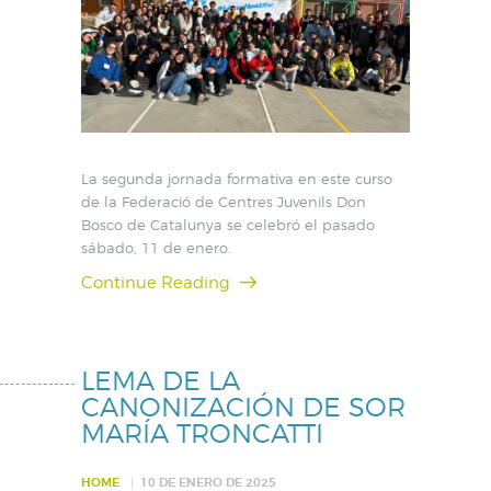
La segunda jornada formativa en este curso
de la Federació de Centres Juvenils Don
Bosco de Catalunya se celebró el pasado
sábado, 11 de enero.
Continue Reading
LEMA DE LA
CANONIZACIÓN DE SOR
MARÍA TRONCATTI
HOME
10 DE ENERO DE 2025