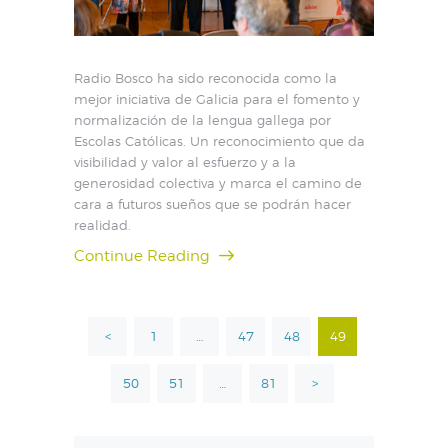
Radio Bosco ha sido reconocida como la
mejor iniciativa de Galicia para el fomento y
normalización de la lengua gallega por
Escolas Católicas. Un reconocimiento que da
visibilidad y valor al esfuerzo y a la
generosidad colectiva y marca el camino de
cara a futuros sueños que se podrán hacer
realidad.
Continue Reading
Paginación
<
PAGE
1
…
PAGE
47
PAGE
48
PAGE
49
de
entradas
PAGE
50
PAGE
51
…
PAGE
81
>