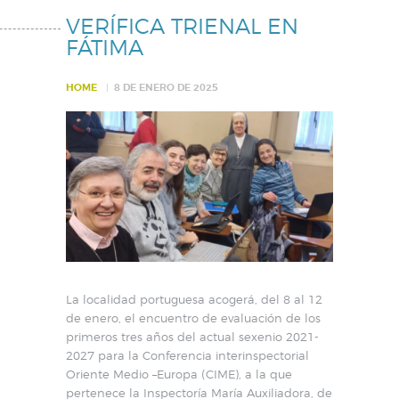
VERÍFICA TRIENAL EN
FÁTIMA
HOME
8 DE ENERO DE 2025
La localidad portuguesa acogerá, del 8 al 12
de enero, el encuentro de evaluación de los
primeros tres años del actual sexenio 2021-
2027 para la Conferencia interinspectorial
Oriente Medio –Europa (CIME), a la que
pertenece la Inspectoría María Auxiliadora, de