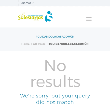
Idiomas
#CUIDANDOLACASACOMÚN
QUIÉNES SOMOS
Home
All Posts
#CUIDANDOLACASACOMÚN
NUESTRA
INSPECTORÍA
No
QUÉ HACEMOS
results
NOTICIAS
We're sorry, but your query
did not match