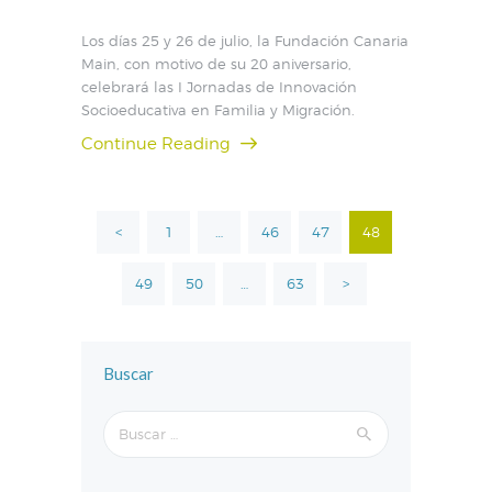
Los días 25 y 26 de julio, la Fundación Canaria
Main, con motivo de su 20 aniversario,
celebrará las I Jornadas de Innovación
Socioeducativa en Familia y Migración.
Continue Reading
Paginación
<
PAGE
1
…
PAGE
46
PAGE
47
PAGE
48
de
entradas
PAGE
49
PAGE
50
…
PAGE
63
>
Buscar
Buscar: