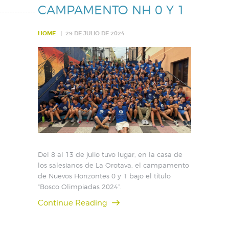
CAMPAMENTO NH 0 Y 1
HOME
29 DE JULIO DE 2024
Del 8 al 13 de julio tuvo lugar, en la casa de
los salesianos de La Orotava, el campamento
de Nuevos Horizontes 0 y 1 bajo el título
“Bosco Olimpiadas 2024”.
Continue Reading