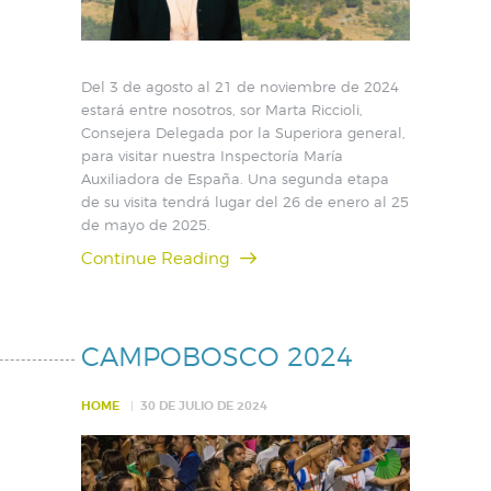
Del 3 de agosto al 21 de noviembre de 2024
estará entre nosotros, sor Marta Riccioli,
Consejera Delegada por la Superiora general,
para visitar nuestra Inspectoría María
Auxiliadora de España. Una segunda etapa
de su visita tendrá lugar del 26 de enero al 25
de mayo de 2025.
Continue Reading
CAMPOBOSCO 2024
HOME
30 DE JULIO DE 2024