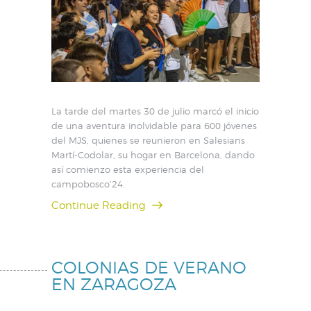
La tarde del martes 30 de julio marcó el inicio
de una aventura inolvidable para 600 jóvenes
del MJS, quienes se reunieron en Salesians
Martí-Codolar, su hogar en Barcelona, dando
así comienzo esta experiencia del
campobosco’24.
Continue Reading
COLONIAS DE VERANO
EN ZARAGOZA