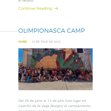
el verano.
Continue Reading
OLIMPIONASCA CAMP
HOME
24 DE JULIO DE 2024
Del 26 de junio al 14 de julio tuvo lugar en
Castrillo de la Vega (Burgos) el campamento
de Valponasca bajo el lema “¡Olimponasca