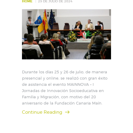
HOME
29 DE JULIO DE 2024
Durante los días 25 y 26 de julio, de manera
presencial y online, se realizó con gran éxito
de asistencia el evento MAINNOVA – I
Jornadas de Innovación Socioeducativa en
Familia y Migración, con motivo del 20
aniversario de la Fundación Canaria Maín.
Continue Reading