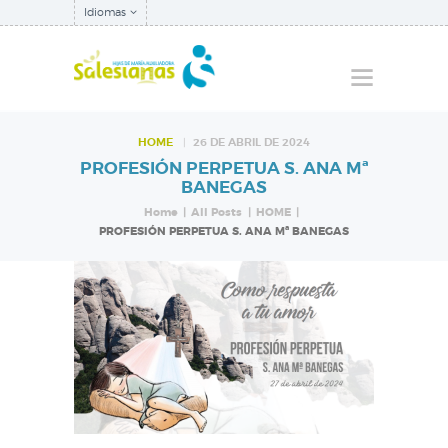
Idiomas
HOME
26 DE ABRIL DE 2024
PROFESIÓN PERPETUA S. ANA Mª
QUIÉNES SOMOS
BANEGAS
NUESTRA
Home
All Posts
HOME
PROFESIÓN PERPETUA S. ANA Mª BANEGAS
INSPECTORÍA
QUÉ HACEMOS
NOTICIAS