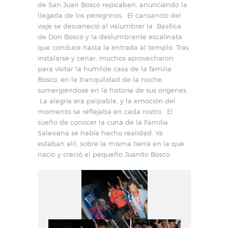
de San Juan Bosco repicaban, anunciando la
llegada de los peregrinos. El cansancio del
viaje se desvaneció al vislumbrar la Basílica
de Don Bosco y la deslumbrante escalinata
que conduce hasta la entrada al templo. Tras
instalarse y cenar, muchos aprovecharon
para visitar la humilde casa de la familia
Bosco, en la tranquilidad de la noche,
sumergiéndose en la historia de sus orígenes.
La alegría era palpable, y la emoción del
momento se reflejaba en cada rostro. El
sueño de conocer la cuna de la Familia
Salesiana se había hecho realidad. Ya
estaban allí, sobre la misma tierra en la que
nació y creció el pequeño Juanito Bosco.