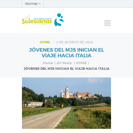
Idiomas
HOME
2 DE AGOSTO DE 2024
JÓVENES DEL MJS INICIAN EL
QUIÉNES SOMOS
VIAJE HACIA ITALIA
NUESTRA
Home
All Posts
HOME
JÓVENES DEL MJS INICIAN EL VIAJE HACIA ITALIA
INSPECTORÍA
QUÉ HACEMOS
NOTICIAS