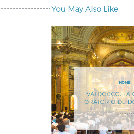
You May Also Like
HOME
VALDOCCO, LA 
ORATORIO DE 
12 horas ag