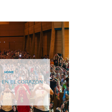
HOME
 EN EL CORAZÓN
1 día ago