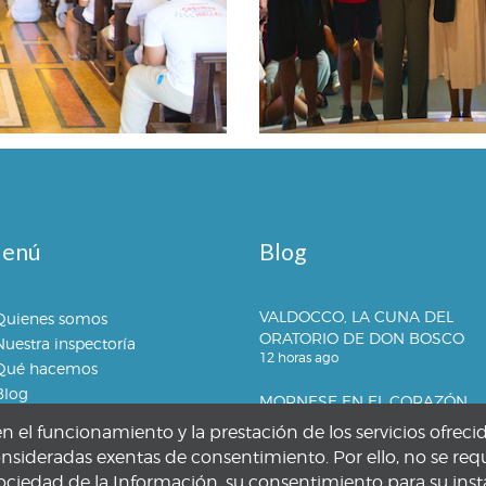
enú
Blog
VALDOCCO, LA CUNA DEL
Quienes somos
ORATORIO DE DON BOSCO
Nuestra inspectoría
12 horas ago
Qué hacemos
Blog
MORNESE EN EL CORAZÓN
1 día ago
el funcionamiento y la prestación de los servicios ofreci
onsideradas exentas de consentimiento. Por ello, no se requ
ociedad de la Información, su consentimiento para su inst