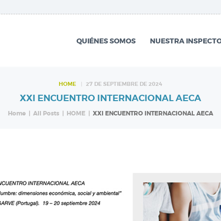
QUIÉNES SOMOS
NUESTRA
QUIÉNES SOMOS
NUESTRA INSPECTO
INSPECTORÍA
QUÉ HACEMOS
HOME
27 DE SEPTIEMBRE DE 2024
XXI ENCUENTRO INTERNACIONAL AECA
NOTICIAS
Home
All Posts
HOME
XXI ENCUENTRO INTERNACIONAL AECA