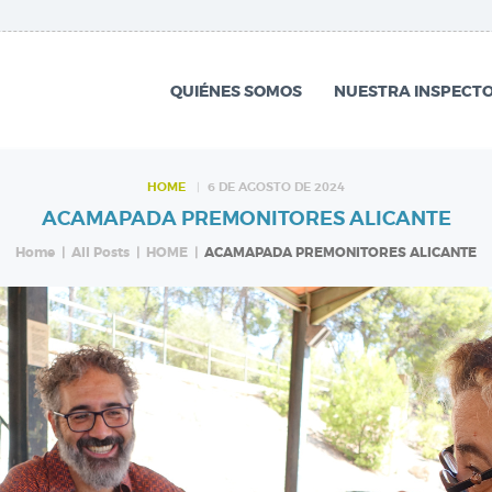
QUIÉNES SOMOS
NUESTRA
QUIÉNES SOMOS
NUESTRA INSPECTO
INSPECTORÍA
QUÉ HACEMOS
HOME
6 DE AGOSTO DE 2024
ACAMAPADA PREMONITORES ALICANTE
NOTICIAS
Home
All Posts
HOME
ACAMAPADA PREMONITORES ALICANTE