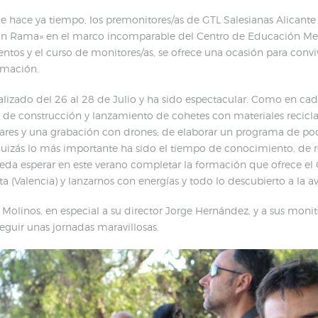
e hace ya tiempo, los premonitores/as de GTL Salesianas Alicante
 con Rama» en el marco incomparable del Centro de Educación Me
entos y el curso de monitores/as, se ofrece una ocasión para convi
imación.
ealizado del 26 al 28 de Julio y ha sido espectacular. Como en c
ler de construcción y lanzamiento de cohetes con materiales reci
olares y una grabación con drones; de elaborar un programa de pod
quizás lo más importante ha sido el tiempo de conocimiento, de re
eda esperar en este verano completar la formación que ofrece el 
 (Valencia) y lanzarnos con energías y todo lo descubierto a la a
Molinos, en especial a su director Jorge Hernández, y a sus monit
eguir unas jornadas maravillosas.