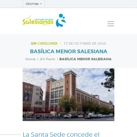
Idiomas
SIN CATEGORÍA
17 DE OCTUBRE DE 2025
BASÍLICA MENOR SALESIANA
QUIÉNES SOMOS
Home
All Posts
BASÍLICA MENOR SALESIANA
NUESTRA
INSPECTORÍA
QUÉ HACEMOS
NOTICIAS
La Santa Sede concede el