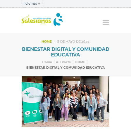
Idiomas
HOME
5 DE MAYO DE 2026
BIENESTAR DIGITAL Y COMUNIDAD
QUIÉNES SOMOS
EDUCATIVA
NUESTRA
Home
All Posts
HOME
BIENESTAR DIGITAL Y COMUNIDAD EDUCATIVA
INSPECTORÍA
QUÉ HACEMOS
NOTICIAS