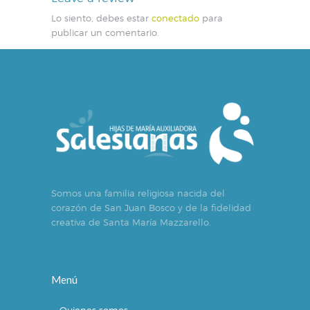
Lo siento, debes estar
conectado
para
publicar un comentario.
Somos una familia religiosa nacida del
corazón de San Juan Bosco y de la fidelidad
creativa de Santa María Mazzarello.
Menú