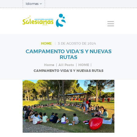
Idiomas
HOME
3 DE AGOSTO DE 2024
CAMPAMENTO VIDA’S Y NUEVAS
QUIÉNES SOMOS
RUTAS
NUESTRA
Home
All Posts
HOME
CAMPAMENTO VIDA’S Y NUEVAS RUTAS
INSPECTORÍA
QUÉ HACEMOS
NOTICIAS