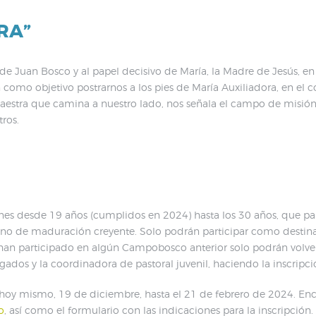
RA”
de Juan Bosco y al papel decisivo de María, la Madre de Jesús, en l
n como objetivo postrarnos a los pies de María Auxiliadora, en el
Maestra que camina a nuestro lado, nos señala el campo de misión 
ros.
enes desde 19 años (cumplidos en 2024) hasta los 30 años, que par
ino de maduración creyente. Solo podrán participar como destinata
a han participado en algún Campobosco anterior solo podrán volv
dos y la coordinadora de pastoral juvenil, haciendo la inscripc
e hoy mismo, 19 de diciembre, hasta el 21 de febrero de 2024. Enc
o
, así como el formulario con las indicaciones para la inscripción.