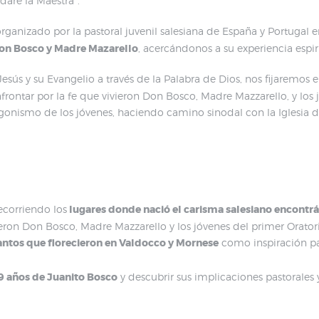
aré la Maestra”.
ganizado por la pastoral juvenil salesiana de España y Portugal e
 Don Bosco y Madre Mazarello
, acercándonos a su experiencia espiri
sús y su Evangelio a través de la Palabra de Dios, nos fijaremos en
ontar por la fe que vivieron Don Bosco, Madre Mazzarello, y los j
nismo de los jóvenes, haciendo camino sinodal con la Iglesia d
ecorriendo los
lugares donde nació el carisma salesiano encontr
ieron Don Bosco, Madre Mazzarello y los jóvenes del primer Orator
antos que florecieron en Valdocco y Mornese
como inspiración pa
9 años de Juanito Bosco
y descubrir sus implicaciones pastorales