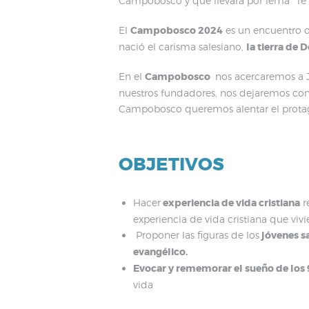
Campobosco y que llevará por lema “Te d
El
Campobosco 2024
es un encuentro or
nació el carisma salesiano,
la tierra de
En el
Campobosco
nos acercaremos a Je
nuestros fundadores, nos dejaremos confr
Campobosco queremos alentar el protago
OBJETIVOS
Hacer
experiencia de vida cristiana
r
experiencia de vida cristiana que viv
Proponer las figuras de los
jóvenes s
evangélico.
Evocar y rememorar el sueño de los 
vida