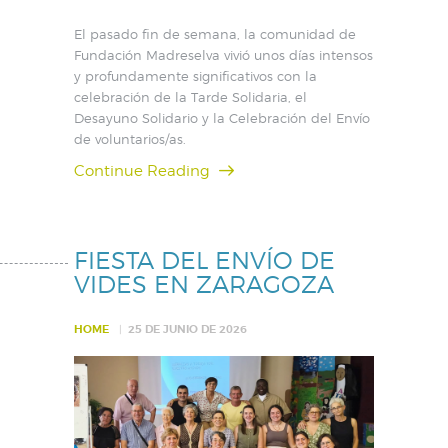
El pasado fin de semana, la comunidad de
Fundación Madreselva vivió unos días intensos
y profundamente significativos con la
celebración de la Tarde Solidaria, el
Desayuno Solidario y la Celebración del Envío
de voluntarios/as.
Continue Reading
FIESTA DEL ENVÍO DE
VIDES EN ZARAGOZA
HOME
25 DE JUNIO DE 2026