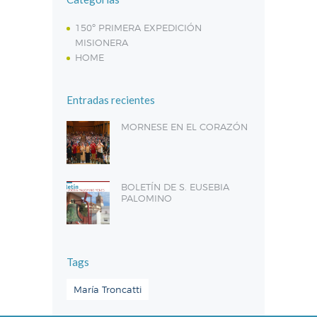
150º PRIMERA EXPEDICIÓN
MISIONERA
HOME
Entradas recientes
MORNESE EN EL CORAZÓN
BOLETÍN DE S. EUSEBIA
PALOMINO
Tags
María Troncatti