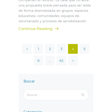
una propuesta breve pensada para ser leída
de forma dramatizada en grupos, espacios
educativos, comunidades, equipos de
voluntariado y procesos de sensibilización.
Continue Reading
Paginación
<
PAGE
1
PAGE
2
PAGE
3
PAGE
4
PAGE
5
de
entradas
PAGE
6
…
PAGE
62
>
Buscar
Buscar:
Categorías