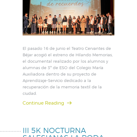
El pasado 16 de junio el Teatro Cervantes de
Béjar acogió el estreno de Hilando Memorias,
el documental realizado por los alumnos y
alumnas de 3º de ESO del Colegio María
Auxiliadora dentro de su proyecto de
Aprendizaje-Servicio dedicado a la
recuperación de la memoria textil de la
ciudad.
Continue Reading
III 5K NOCTURNA