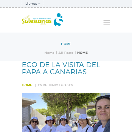
Idiomas
HOME
QUIÉNES SOMOS
Home
All Posts
HOME
NUESTRA
ECO DE LA VISITA DEL
INSPECTORÍA
PAPA A CANARIAS
QUÉ HACEMOS
HOME
29 DE JUNIO DE 2026
NOTICIAS