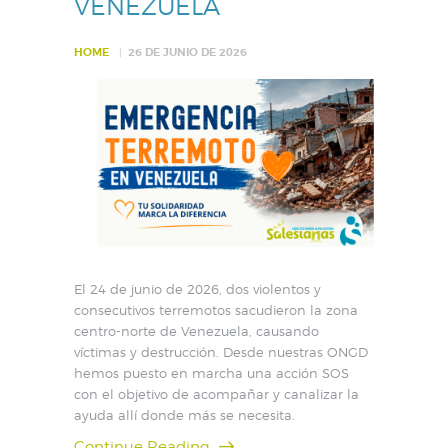
VENEZUELA
HOME
26 DE JUNIO DE 2026
El 24 de junio de 2026, dos violentos y
consecutivos terremotos sacudieron la zona
centro-norte de Venezuela, causando
víctimas y destrucción. Desde nuestras ONGD
hemos puesto en marcha una acción SOS
con el objetivo de acompañar y canalizar la
ayuda allí donde más se necesita.
Continue Reading