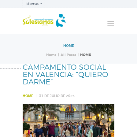
Idiomas
HOME
QUIÉNES SOMOS
Home
All Posts
HOME
NUESTRA
CAMPAMENTO SOCIAL
INSPECTORÍA
EN VALENCIA: “QUIERO
DARME”
QUÉ HACEMOS
NOTICIAS
HOME
31 DE JULIO DE 2026