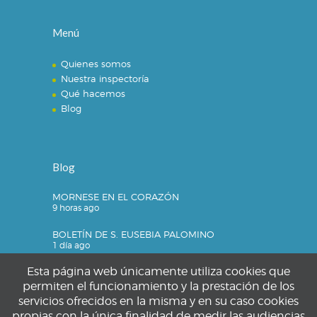
Menú
Quienes somos
Nuestra inspectoría
Qué hacemos
Blog
Blog
MORNESE EN EL CORAZÓN
9 horas ago
BOLETÍN DE S. EUSEBIA PALOMINO
1 día ago
Esta página web únicamente utiliza cookies que
permiten el funcionamiento y la prestación de los
servicios ofrecidos en la misma y en su caso cookies
Privacidad
propias con la única finalidad de medir las audiencias