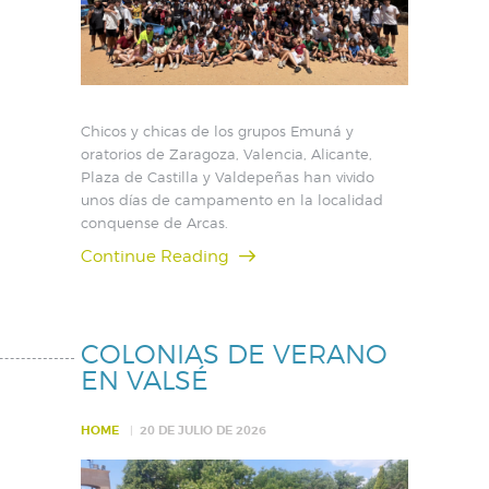
Chicos y chicas de los grupos Emuná y
oratorios de Zaragoza, Valencia, Alicante,
Plaza de Castilla y Valdepeñas han vivido
unos días de campamento en la localidad
conquense de Arcas.
Continue Reading
COLONIAS DE VERANO
EN VALSÉ
HOME
20 DE JULIO DE 2026