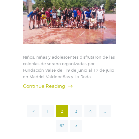
Niños, niñas y adolescentes disfrutaron de las
colonias de verano organizadas por
Fundación Valsé del 19 de junio al 17 de julio
en Madrid, Valdepeñas y La Roda.
Continue Reading
Paginación
<
PAGE
1
PAGE
2
PAGE
3
PAGE
4
…
de
entradas
PAGE
62
>