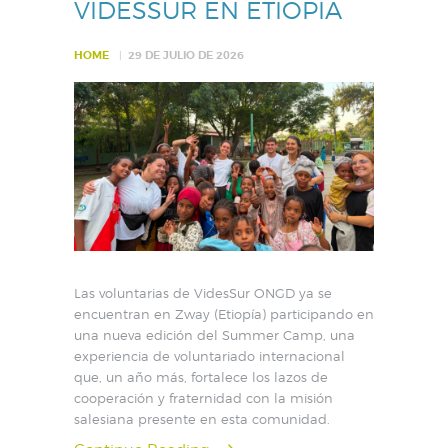
VIDESSUR EN ETIOPÍA
HOME
29 DE JULIO DE 2026
Las voluntarias de VidesSur ONGD ya se
encuentran en Zway (Etiopía) participando en
una nueva edición del Summer Camp, una
experiencia de voluntariado internacional
que, un año más, fortalece los lazos de
cooperación y fraternidad con la misión
salesiana presente en esta comunidad.