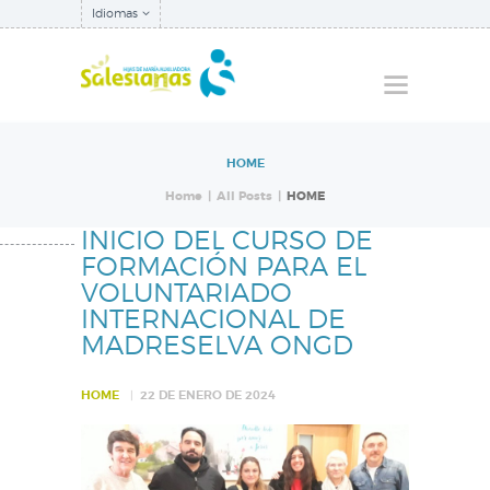
Idiomas
HOME
QUIÉNES SOMOS
Home
All Posts
HOME
NUESTRA
INICIO DEL CURSO DE
INSPECTORÍA
FORMACIÓN PARA EL
VOLUNTARIADO
QUÉ HACEMOS
INTERNACIONAL DE
NOTICIAS
MADRESELVA ONGD
HOME
22 DE ENERO DE 2024