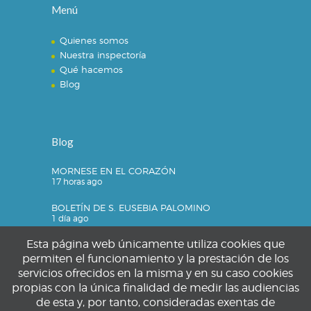
Menú
Quienes somos
Nuestra inspectoría
Qué hacemos
Blog
Blog
MORNESE EN EL CORAZÓN
17 horas ago
BOLETÍN DE S. EUSEBIA PALOMINO
1 día ago
Esta página web únicamente utiliza cookies que
permiten el funcionamiento y la prestación de los
servicios ofrecidos en la misma y en su caso cookies
Privacidad
propias con la única finalidad de medir las audiencias
de esta y, por tanto, consideradas exentas de
Política de privacidad