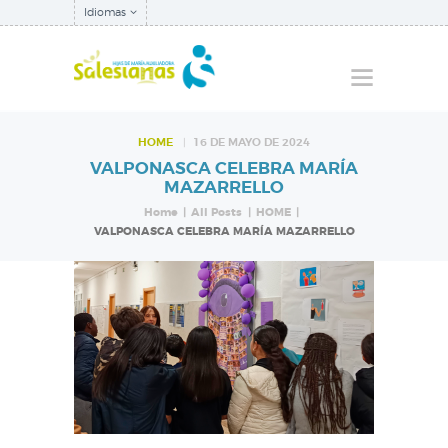
Idiomas
HOME
16 DE MAYO DE 2024
VALPONASCA CELEBRA MARÍA
QUIÉNES SOMOS
MAZARRELLO
NUESTRA
Home
All Posts
HOME
VALPONASCA CELEBRA MARÍA MAZARRELLO
INSPECTORÍA
QUÉ HACEMOS
NOTICIAS