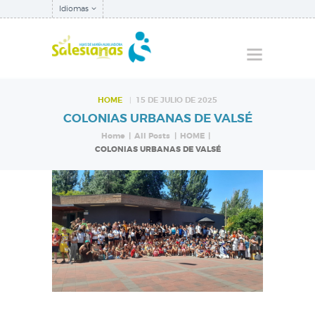
Idiomas
HOME
15 DE JULIO DE 2025
COLONIAS URBANAS DE VALSÉ
QUIÉNES SOMOS
Home
All Posts
HOME
NUESTRA
COLONIAS URBANAS DE VALSÉ
INSPECTORÍA
QUÉ HACEMOS
NOTICIAS