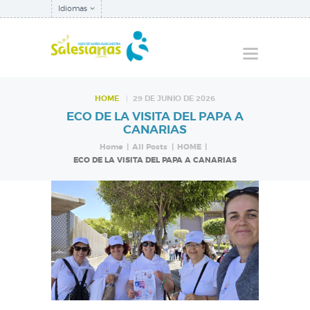
Idiomas
HOME
29 DE JUNIO DE 2026
ECO DE LA VISITA DEL PAPA A
QUIÉNES SOMOS
CANARIAS
NUESTRA
Home
All Posts
HOME
ECO DE LA VISITA DEL PAPA A CANARIAS
INSPECTORÍA
QUÉ HACEMOS
NOTICIAS