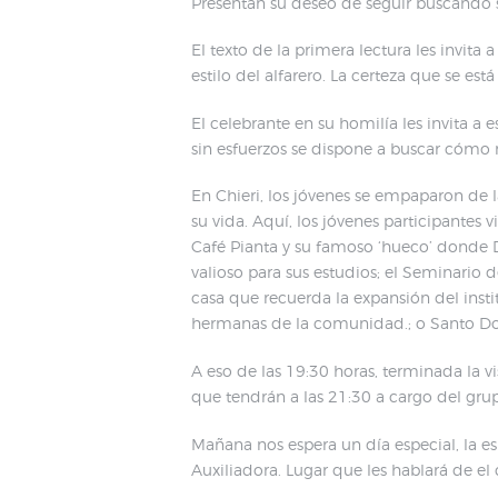
Presentan su deseo de seguir buscando s
El texto de la primera lectura les invita 
estilo del alfarero. La certeza que se est
El celebrante en su homilía les invita a 
sin esfuerzos se dispone a buscar cómo 
En Chieri, los jóvenes se empaparon de 
su vida. Aquí, los jóvenes participantes
Café Pianta y su famoso ‘hueco’ donde 
valioso para sus estudios; el Seminario d
casa que recuerda la expansión del insti
hermanas de la comunidad.; o Santo Domi
A eso de las 19:30 horas, terminada la v
que tendrán a las 21:30 a cargo del gru
Mañana nos espera un día especial, la esp
Auxiliadora. Lugar que les hablará de e