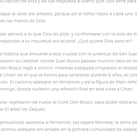
u opción de vida y así dar respuesta al sueño que Dios tiene pa
a bajar al taller del alfarero, porque allí el Señor habla a cada un
á en las manos de Dios.
estar atentos a lo que Dios les pide, y confrontarse con la vida de
responder a su inquietud vocacional. ¿Qué quiere Dios para mí?.
la historia que envuelve a esta ciudad con la juventud de San Ju
 visitaron su catedral, donde Juan Bosco pasaba muchos ratos en ora
Don Bosco llegó a dormir, mientras trabajaba limpiando el estab
e Chieri, en el que se formó para sacerdote durante 6 años; el col
tuto. El carisma salesiano en femenino y de la figura de Maín ref
ngo, donde tuvieron una reflexión final en esta visita a Chieri.
isita, regresaron de nuevo al Colle Don Bosco, para poder descansar
po El árbol de Zaqueo.
iritualidad salesiana al femenino. Les espera Mornese, la tierra d
l carisma salesiano encarnado en la primera comunidad de salesia