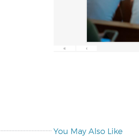
«
‹
You May Also Like