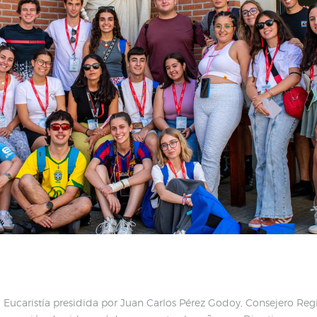
a Eucaristía presidida por Juan Carlos Pérez Godoy, Consejero Re