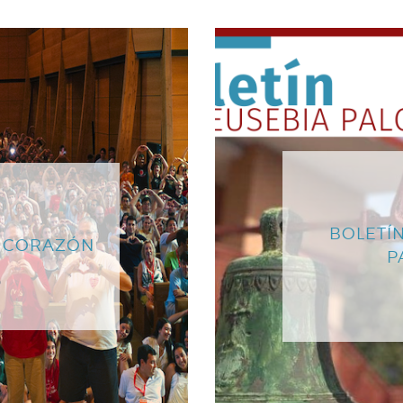
BOLETÍN
L CORAZÓN
P
o