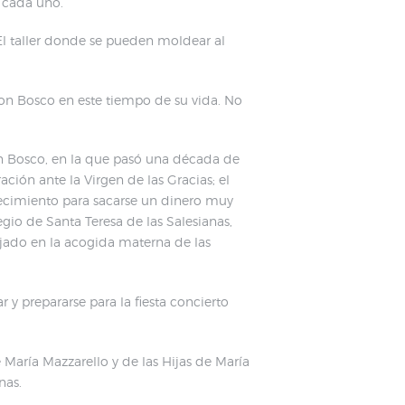
ra cada uno.
o. El taller donde se pueden moldear al
 don Bosco en este tiempo de su vida. No
an Bosco, en la que pasó una década de
ción ante la Virgen de las Gracias; el
lecimiento para sacarse un dinero muy
egio de Santa Teresa de las Salesianas,
lejado en la acogida materna de las
 y prepararse para la fiesta concierto
e María Mazzarello y de las Hijas de María
nas.