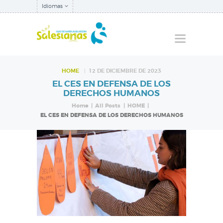
Idiomas
HOME
12 DE DICIEMBRE DE 2023
EL CES EN DEFENSA DE LOS
QUIÉNES SOMOS
DERECHOS HUMANOS
NUESTRA
Home
All Posts
HOME
EL CES EN DEFENSA DE LOS DERECHOS HUMANOS
INSPECTORÍA
QUÉ HACEMOS
NOTICIAS