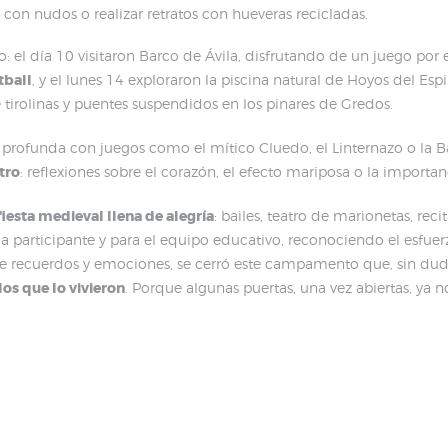
s con nudos o realizar retratos con hueveras recicladas.
: el día 10 visitaron Barco de Ávila, disfrutando de un juego por e
tball
, y el lunes 14 exploraron la piscina natural de Hoyos del Es
 tirolinas y puentes suspendidos en los pinares de Gredos.
profunda con juegos como el mítico Cluedo, el Linternazo o la Ba
tro
: reflexiones sobre el corazón, el efecto mariposa o la importan
fiesta medieval llena de alegría
: bailes, teatro de marionetas, re
 participante y para el equipo educativo, reconociendo el esfuer
 de recuerdos y emociones, se cerró este campamento que, sin du
os que lo vivieron
. Porque algunas puertas, una vez abiertas, ya no