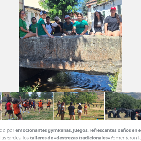
ado por
emocionantes gymkanas, juegos, refrescantes baños en 
 las tardes, los
talleres de «destrezas tradicionales»
fomentaron la