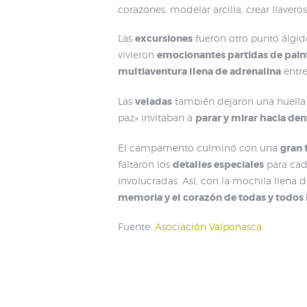
corazones, modelar arcilla, crear llavero
Las
excursiones
fueron otro punto álgido
vivieron
emocionantes partidas de pain
multiaventura llena de adrenalina
entre
Las
veladas
también dejaron una huella 
paz» invitaban a
parar y mirar hacia den
El campamento culminó con una
gran 
faltaron los
detalles especiales
para cada
involucradas. Así, con la mochila llena
memoria y el corazón de todas y todos l
Fuente:
Asociación Valponasca