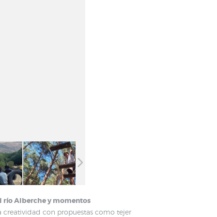
el río Alberche y momentos
 creatividad con propuestas como tejer