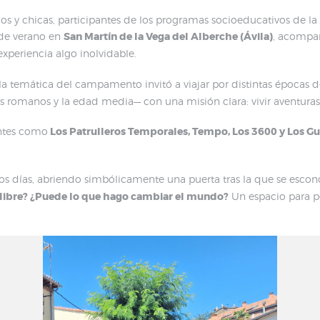
cos y chicas, participantes de los programas socioeducativos de l
de verano en
San Martín de la Vega del Alberche (Ávila)
, acompa
xperiencia algo inolvidable.
 la temática del campamento invitó a viajar por distintas épocas de
omanos y la edad media— con una misión clara: vivir aventuras sin
ntes como
Los Patrulleros Temporales, Tempo, Los 3600 y Los Gua
días, abriendo simbólicamente una puerta tras la que se esco
er libre? ¿Puede lo que hago cambiar el mundo?
Un espacio para pe