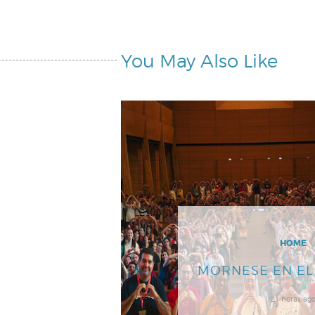
You May Also Like
HOME
MORNESE EN E
21 horas ag