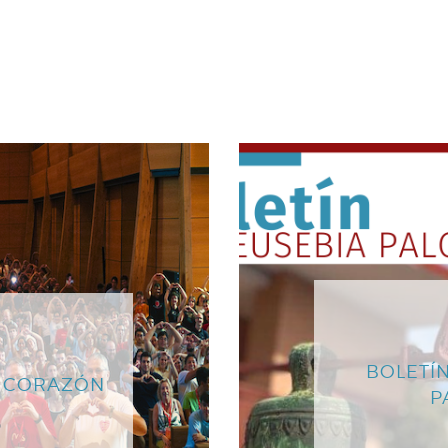
BOLETÍN
L CORAZÓN
P
o