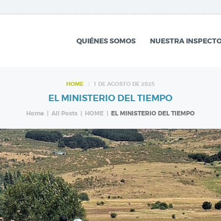
QUIÉNES SOMOS
NUESTRA
QUIÉNES SOMOS
NUESTRA INSPECTO
INSPECTORÍA
QUÉ HACEMOS
HOME
1 DE AGOSTO DE 2025
EL MINISTERIO DEL TIEMPO
NOTICIAS
Home
All Posts
HOME
EL MINISTERIO DEL TIEMPO