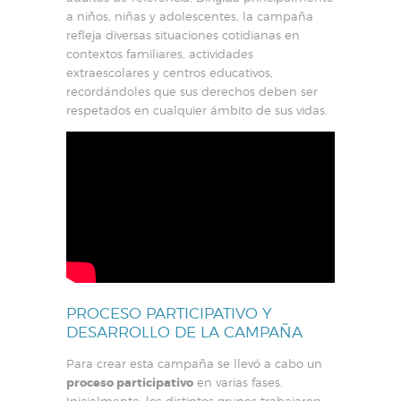
a niños, niñas y adolescentes, la campaña
refleja diversas situaciones cotidianas en
contextos familiares, actividades
extraescolares y centros educativos,
recordándoles que sus derechos deben ser
respetados en cualquier ámbito de sus vidas.
PROCESO PARTICIPATIVO Y
DESARROLLO DE LA CAMPAÑA
Para crear esta campaña se llevó a cabo un
proceso participativo
en varias fases.
Inicialmente, los distintos grupos trabajaron