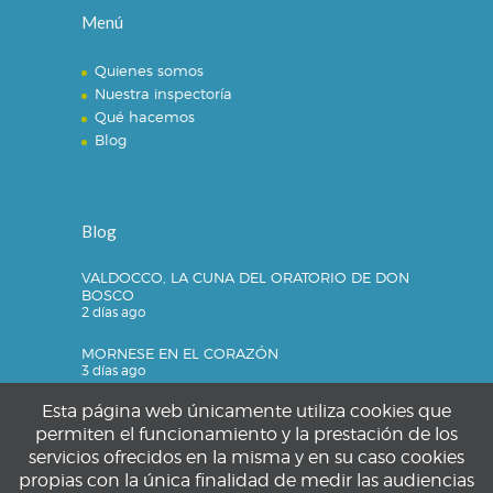
Menú
Quienes somos
Nuestra inspectoría
Qué hacemos
Blog
Blog
VALDOCCO, LA CUNA DEL ORATORIO DE DON
BOSCO
2 días ago
MORNESE EN EL CORAZÓN
3 días ago
Esta página web únicamente utiliza cookies que
permiten el funcionamiento y la prestación de los
servicios ofrecidos en la misma y en su caso cookies
Privacidad
propias con la única finalidad de medir las audiencias