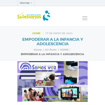
Idiomas
HOME
17 DE MAYO DE 2024
EMPODERAR A LA INFANCIA Y
QUIÉNES SOMOS
ADOLESCENCIA
NUESTRA
Home
All Posts
HOME
EMPODERAR A LA INFANCIA Y ADOLESCENCIA
INSPECTORÍA
QUÉ HACEMOS
NOTICIAS