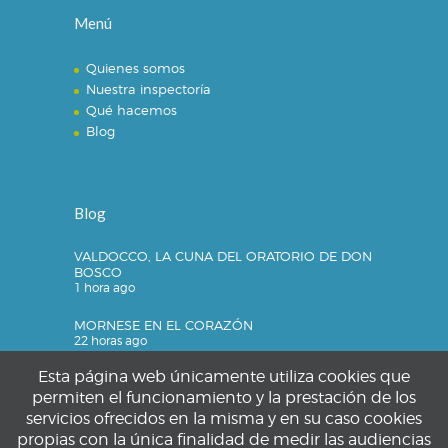
Menú
Quienes somos
Nuestra inspectoría
Qué hacemos
Blog
Blog
VALDOCCO, LA CUNA DEL ORATORIO DE DON
BOSCO
1 hora ago
MORNESE EN EL CORAZÓN
22 horas ago
Esta página web únicamente utiliza cookies que
permiten el funcionamiento y la prestación de los
servicios ofrecidos en la misma y en su caso cookies
Privacidad
propias con la única finalidad de medir las audiencias