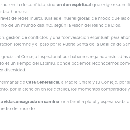
ausencia de conflicto, sino
un don espiritual
que exige reconcil
ilidad humana.
través de redes interculturales e interreligiosas, de modo que 
onio de un mundo distinto, según la visión del Reino de Dios.
n, gestión de conflictos, y una “conversación espiritual” para ahon
ración solemne y el paso por la Puerta Santa de la Basílica de Sa
gracias al Consejo Inspectorial por habernos regalado estos días 
ileo es un tiempo del Espíritu, donde podemos reconocernos como 
a diversidad.
 hermanas de
Casa Generalicia
, a Madre Chiara y su Consejo, por 
o: por la atención en los detalles, los momentos compartidos y e
 la vida consagrada en camino
, una familia plural y esperanzada q
n medio del mundo.