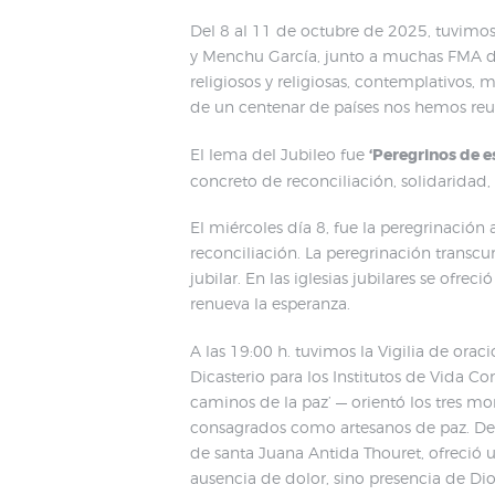
Del 8 al 11 de octubre de 2025, tuvimos 
y Menchu García, junto a muchas FMA de 
religiosos y religiosas, contemplativos
de un centenar de países nos hemos reun
El lema del Jubileo fue
‘Peregrinos de e
concreto de reconciliación, solidaridad
El miércoles día 8, fue la peregrinación
reconciliación. La peregrinación transc
jubilar. En las iglesias jubilares se ofr
renueva la esperanza.
A las 19:00 h. tuvimos la Vigilia de ora
Dicasterio para los Institutos de Vida C
caminos de la paz’ — orientó los tres m
consagrados como artesanos de paz. Des
de santa Juana Antida Thouret, ofreció u
ausencia de dolor, sino presencia de Dios