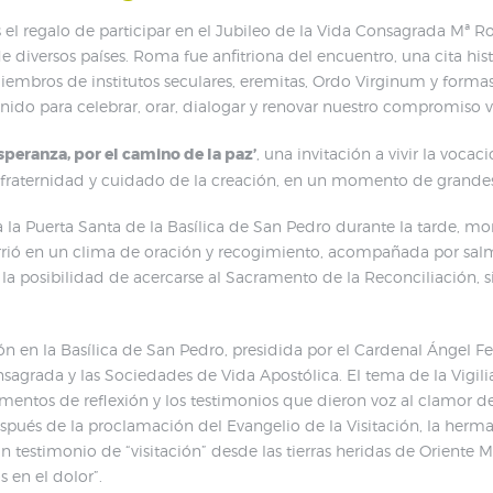
el regalo de participar en el Jubileo de la Vida Consagrada Mª Ros
diversos países. Roma fue anfitriona del encuentro, una cita his
, miembros de institutos seculares, eremitas, Ordo Virginum y for
ido para celebrar, orar, dialogar y renovar nuestro compromiso v
speranza, por el camino de la paz’
, una invitación a vivir la voc
, fraternidad y cuidado de la creación, en un momento de grandes 
 a la Puerta Santa de la Basílica de San Pedro durante la tarde, m
urrió en un clima de oración y recogimiento, acompañada por salmo
eció la posibilidad de acercarse al Sacramento de la Reconciliación,
ción en la Basílica de San Pedro, presidida por el Cardenal Ángel 
onsagrada y las Sociedades de Vida Apostólica. El tema de la Vigili
omentos de reflexión y los testimonios que dieron voz al clamor d
pués de la proclamación del Evangelio de la Visitación, la herm
n testimonio de “visitación” desde las tierras heridas de Oriente
 en el dolor”.