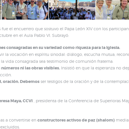
fue el encuentro que sostuvo el Papa León XIV con los participan
tubre en el Aula Pablo VI. Subrayó:
es consagradas en su variedad como riqueza para la Iglesia.
vir la vocación en espíritu sinodal: diálogo, escucha mutua, recon
 la vida consagrada sea testimonio de comunión fraterna.
úmeros ni las obras visibles.
Insistió en que la esperanza no dep
acción.
d, oración.
Debemos
ser testigos de la oración y de la contempl
eresa Maya, CCVI
, presidenta de la Conferencia de Superioras May
as a convertirse en
constructores activos de paz (shalom)
median
 excluidos.