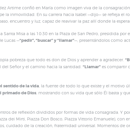
ndez Artime confió en María como imagen viva de la consagración
la inmovilidad. En su carrera hacia Isabel —dijo— se refleja el 
so, encuentro y luz, capaz de reavivar la paz allí donde la espera
la Santa Misa a las 10:30 en la Plaza de San Pedro, presidida por e
de Lucas —
“pedir”, “buscar” y “llamar”
—, presentándolos como acti
 propia pobreza que todo es don de Dios y aprender a agradecer.
“B
ad del Señor y el camino hacia la santidad.
“Llamar”
es compartir c
el sentido de la vida
, la fuente de todo lo que existe y el motivo úl
el primado de Dios
, mostrando con su vida que sólo Él basta y qu
ntros de reflexión divididos por formas de vida consagrada. Y por
zza dei Mirti, Piazza Don Bosco, Piazza Vittorio Emanuele), con e
, cuidado de la creación, fraternidad universal. Momentos de oraci