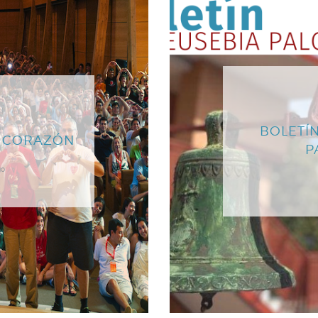
BOLETÍN
L CORAZÓN
P
go