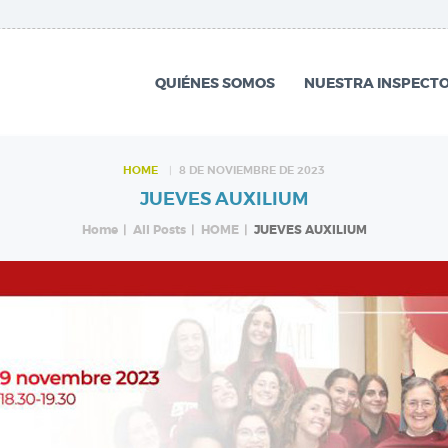
QUIÉNES SOMOS
NUESTRA
QUIÉNES SOMOS
NUESTRA INSPECTO
INSPECTORÍA
QUÉ HACEMOS
HOME
8 DE NOVIEMBRE DE 2023
JUEVES AUXILIUM
NOTICIAS
Home
All Posts
HOME
JUEVES AUXILIUM