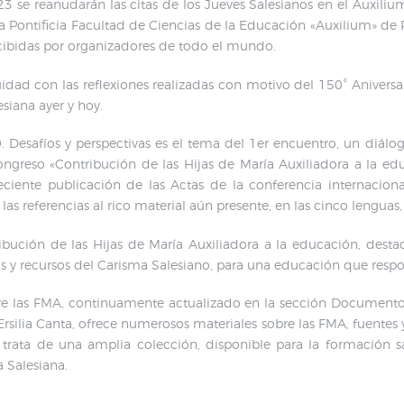
23 se reanudarán las citas de los Jueves Salesianos en el Auxiliu
la Pontificia Facultad de Ciencias de la Educación «Auxilium» de R
ecibidas por organizadores de todo el mundo.
ad con las reflexiones realizadas con motivo del 150° Aniversar
siana ayer y hoy.
esafíos y perspectivas es el tema del 1er encuentro, un diálo
ongreso «Contribución de las Hijas de María Auxiliadora a la ed
 reciente publicación de las Actas de la conferencia internaci
 referencias al rico material aún presente, en las cinco lenguas, e
bución de las Hijas de María Auxiliadora a la educación, destac
os y recursos del Carisma Salesiano, para una educación que respo
re las FMA, continuamente actualizado en la sección Documentos,
Ersilia Canta, ofrece numerosos materiales sobre las FMA, fuentes 
Se trata de una amplia colección, disponible para la formación
 Salesiana.