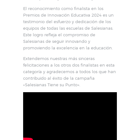
El reconocimiento como finalista en los
Premios de Innovación Educativa 2024 es un
testimonio del esfuerzo y dedicación de los
equipos de todas las escuelas de Salesianas.
Este logro refleja el compromiso de
Salesianas de seguir innovando y
promoviendo la excelencia en la educación.
Extendemos nuestras más sinceras
felicitaciones a los otros dos finalistas en esta
categoría y agradecemos a todos los que han
contribuido al éxito de la campaña
«Salesianas Tiene su Punto».