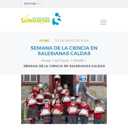
Idiomas
HOME
12 DE MAYO DE 2026
SEMANA DE LA CIENCIA EN
QUIÉNES SOMOS
SALESIANAS CALDAS
NUESTRA
Home
All Posts
HOME
SEMANA DE LA CIENCIA EN SALESIANAS CALDAS
INSPECTORÍA
QUÉ HACEMOS
NOTICIAS