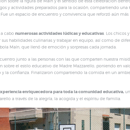
ión sobre la figura de Maín y el sentido de esta celebración den
uegos y actividades preparados para la ocasión, compartiendo una 
. Fue un espacio de encuentro y convivencia que reforzó aún más l
n a cabo
numerosas actividades lúdicas y educativas
. Los chicos 
us habilidades culinarias y trabajar en equipo, así como de dife
mbola Maín, que llenó de emoción y sorpresas cada jornada.
uentro junto a las personas con las que comparten nuestra misió
 sobre el estilo educativo de Madre Mazzarello, poniendo en valo
y la confianza. Finalizaron compartiendo la comida en un ambient
xperiencia enriquecedora para toda la comunidad educativa,
un
lo a través de la alegría, la acogida y el espíritu de familia.