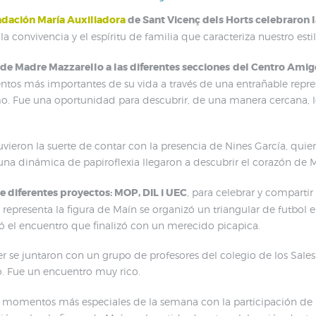
dación María Auxiliadora
de Sant Vicenç dels Horts celebraro
a convivencia y el espíritu de familia que caracteriza nuestro esti
 de Madre Mazzarello a las diferentes secciones
del Centro Amig
os más importantes de su vida a través de una entrañable repre
o. Fue una oportunidad para descubrir, de una manera cercana, los
tuvieron la suerte de contar con la presencia de Nines García, quie
una dinámica de papiroflexia llegaron a descubrir el corazón de 
e diferentes proyectos: MOP, DIL i UEC
, para celebrar y compartir
presenta la figura de Maín se organizó un triangular de futbol e
 el encuentro que finalizó con un merecido picapica.
er se juntaron con un grupo de profesores del colegio de los Salesi
o. Fue un encuentro muy rico.
os momentos más especiales de la semana con la participación de l