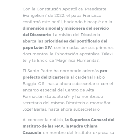
Con la Constitución Apostólica ‘Praedicate
Evangelium’ de 2022, el papa Francisco
confirmó este perfil, haciendo hincapié en la
dimensión sinodal y misionera del servicio
del Dicasterio
. La misión del Dicasterio
abarca las
prioridades del pontificado del
papa León XIV
, confirmadas por sus primeros
documentos: la Exhortación apostólica ‘Dilexi
te’ y la Encíclica ‘Magnifica Humanitas’.
El Santo Padre ha nombrado además
pro-
prefecto del Dicasterio
al cardenal Fabio
Baggio, C.S., hasta ahora subsecretario, con el
encargo especial del Centro de Alta
Formación «Laudato si’», y ha nombrado
secretario del mismo Dicasterio a monseñor
Jozef Barlaš, hasta ahora subsecretario.
Al conocer la noticia,
la Superiora General del
Instituto de las FMA, la Madre Chiara
Cazzuola
, en nombre del Instituto, expresa su