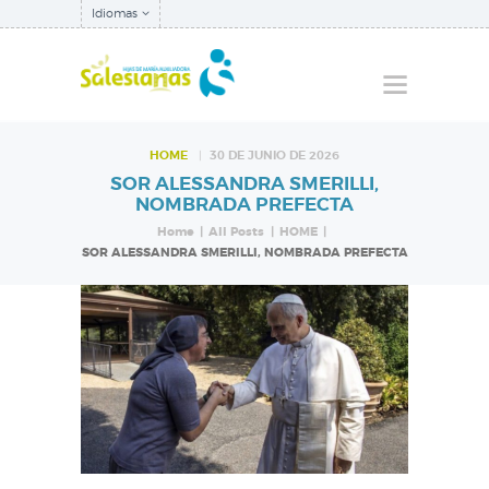
Idiomas
HOME
30 DE JUNIO DE 2026
SOR ALESSANDRA SMERILLI,
QUIÉNES SOMOS
NOMBRADA PREFECTA
NUESTRA
Home
All Posts
HOME
SOR ALESSANDRA SMERILLI, NOMBRADA PREFECTA
INSPECTORÍA
QUÉ HACEMOS
NOTICIAS