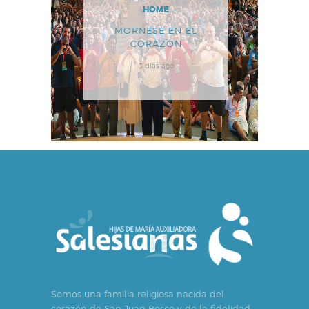
HOME
MORNESE EN EL
CORAZÓN
3 días ago
Somos una familia religiosa nacida del
corazón de San Juan Bosco y de la fidelidad