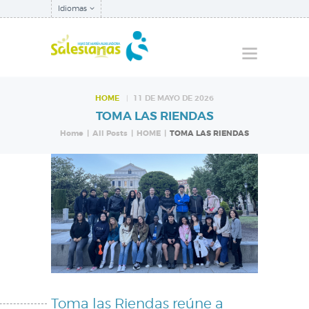
Idiomas
HOME
11 DE MAYO DE 2026
TOMA LAS RIENDAS
QUIÉNES SOMOS
Home
All Posts
HOME
TOMA LAS RIENDAS
NUESTRA
INSPECTORÍA
QUÉ HACEMOS
NOTICIAS
Toma las Riendas reúne a