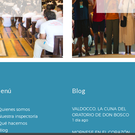
enú
Blog
VALDOCCO, LA CUNA DEL
Quienes somos
ORATORIO DE DON BOSCO
Nuestra inspectoría
1 día ago
Qué hacemos
Blog
MORNESE EN EL CORAZÓN