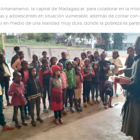
ntananarivo, la capital de Madagascar, para colaborar en la misión 
as y adolescentes en situación vulnerable, además de contar con 
sis en medio de una realidad muy dura, donde la pobreza es parte 