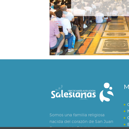
1 día ago
M
Somos una familia religiosa
nacida del corazón de San Juan
Bosco y de la fidelidad creativa