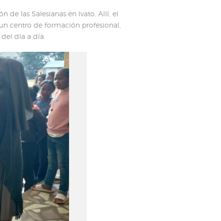
de las Salesianas en Ivato. Allí, el
un centro de formación profesional,
del día a día.