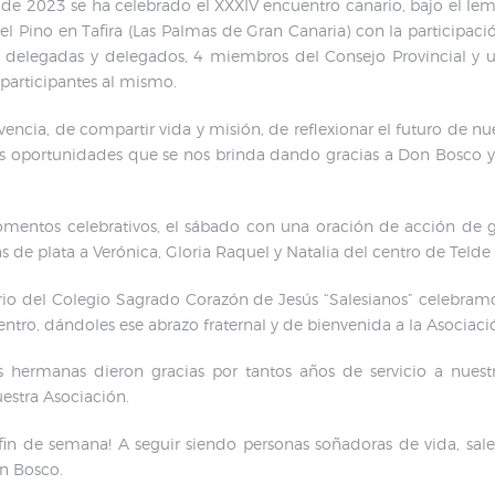
de 2023 se ha celebrado el XXXIV encuentro canario, bajo el le
el Pino en Tafira (Las Palmas de Gran Canaria) con la participa
s delegadas y delegados, 4 miembros del Consejo Provincial y 
 participantes al mismo.
vencia, de compartir vida y misión, de reflexionar el futuro de 
tas oportunidades que se nos brinda dando gracias a Don Bosco y
entos celebrativos, el sábado con una oración de acción de gra
as de plata a Verónica, Gloria Raquel y Natalia del centro de Teld
o del Colegio Sagrado Corazón de Jesús “Salesianos” celebramo
ntro, dándoles ese abrazo fraternal y de bienvenida a la Asociaci
ermanas dieron gracias por tantos años de servicio a nuestra
uestra Asociación.
 fin de semana! A seguir siendo personas soñadoras de vida, sa
n Bosco.