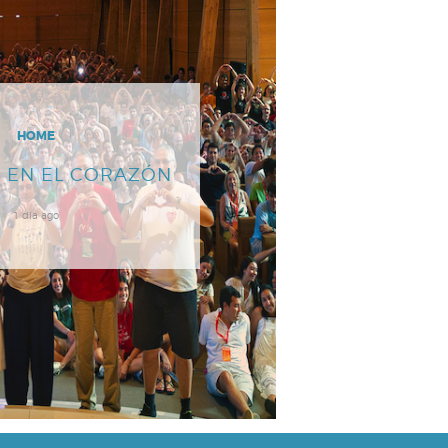
HOME
 EN EL CORAZÓN
1 día ago