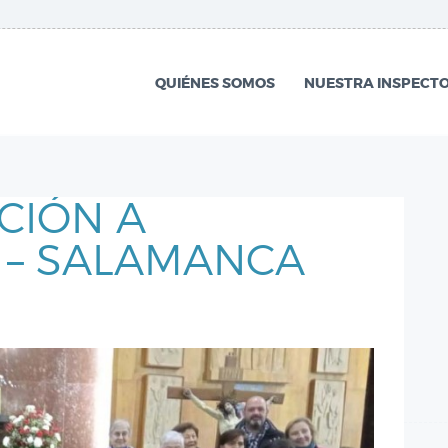
QUIÉNES SOMOS
NUESTRA
QUIÉNES SOMOS
NUESTRA INSPECTO
INSPECTORÍA
QUÉ HACEMOS
CIÓN A
NOTICIAS
 – SALAMANCA