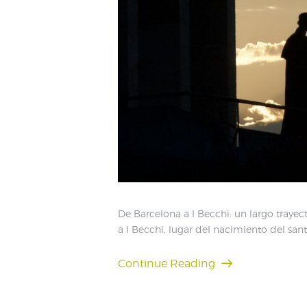
De Barcelona a I Becchi: un largo traye
a I Becchi, lugar del nacimiento del san
Continue Reading