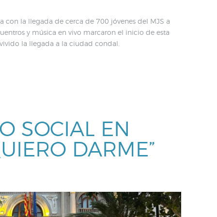
 con la llegada de cerca de 700 jóvenes del MJS a
uentros y música en vivo marcaron el inicio de esta
ivido la llegada a la ciudad condal.
 SOCIAL EN
QUIERO DARME”