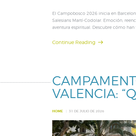
El Campobosco 2026 inicia en Barcelona
Salesians Martí-Codolar. Emoción, reenc
aventura espiritual. Descubre cómo han v
Continue Reading
CAMPAMENTO
VALENCIA: “
HOME
31 DE JULIO DE 2026