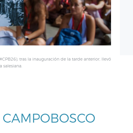
B26), tras la inauguración de la tarde anterior, llevó
a salesiana.
L CAMPOBOSCO